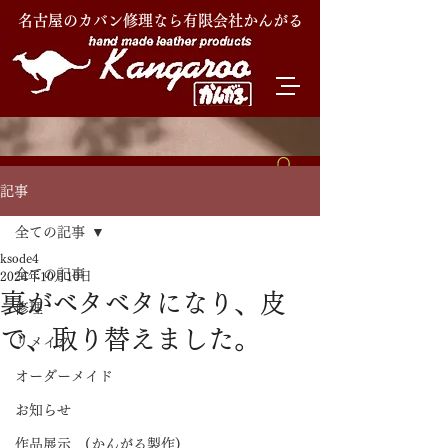
名古屋のカバン修理なら有限会社かんがる
記事
全ての記事
ksode4
全ての記事
2024年10月10日
裏がベタベタになり、皮
修理
で、取り替えました。
リメイク
オーダーメイド
お知らせ
作品展示 (かんがる製作)