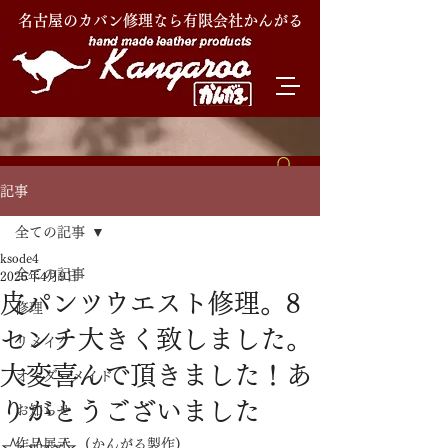
名古屋のカバン修理なら有限会社かんがる
記事
全ての記事
ksode4
全ての記事
2025年4月9日
皮パンツウエスト修理。8
修理
センチ大きく致しました。
リメイク
大変喜んで頂きました！あ
オーダーメイド
りがとうございました
お知らせ
☆☆☆
作品展示 (かんがる製作)