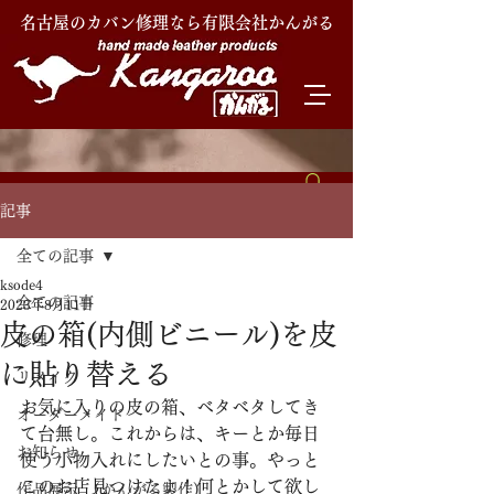
名古屋のカバン修理なら有限会社かんがる
記事
全ての記事
ksode4
全ての記事
2023年8月11日
皮の箱(内側ビニール)を皮
修理
に貼り替える
リメイク
お気に入りの皮の箱、ベタベタしてき
オーダーメイド
て台無し。これからは、キーとか毎日
お知らせ
使う小物入れにしたいとの事。やっと
このお店見つけたよ！何とかして欲し
作品展示 (かんがる製作)