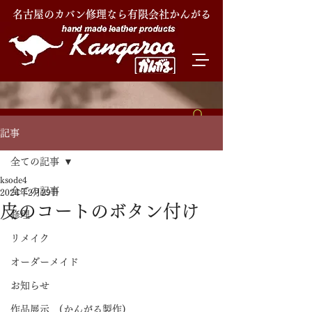
名古屋のカバン修理なら有限会社かんがる
記事
全ての記事
ksode4
全ての記事
2024年2月29日
皮のコートのボタン付け
修理
リメイク
オーダーメイド
お知らせ
作品展示 (かんがる製作)