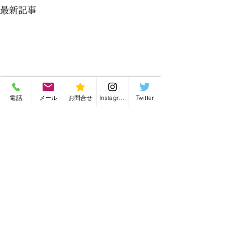
最新記事
電話
メール
お問合せ
Instagram
Twitter
バッグ修理・バッグリメイク・毛皮リフォーム
有限会社かんがる
愛知県名古屋市の
〒466-0022 愛知県名古屋市昭和区塩付通4丁目28
TEL・FAX／052-841-5484
k.sode@icloud.com