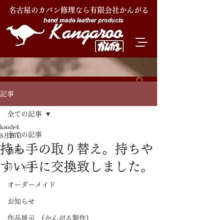
名古屋のカバン修理なら有限会社かんがる
記事
全ての記事
ksode4
全ての記事
5月26日
持ち手の取り替え。持ちや
修理
すい手に交換致しました。
リメイク
オーダーメイド
お知らせ
作品展示 (かんがる製作)