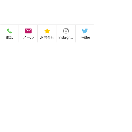
電話
メール
お問合せ
Instagram
Twitter
バッグ修理・バッグリメイク・毛皮リフォーム
有限会社かんがる
愛知県名古屋市の
〒466-0022 愛知県名古屋市昭和区塩付通4丁目28
TEL・FAX／052-841-5484
k.sode@icloud.com
営業時間／11:00～19:00 定休日／月曜日
バックの裏地をピンク色
オーストリッチ
特定商取引法に基づく表示
に変えました🩷とても喜
たバックが見事
利用規約
んで頂きありがとうござ
した❗️きれいね❗