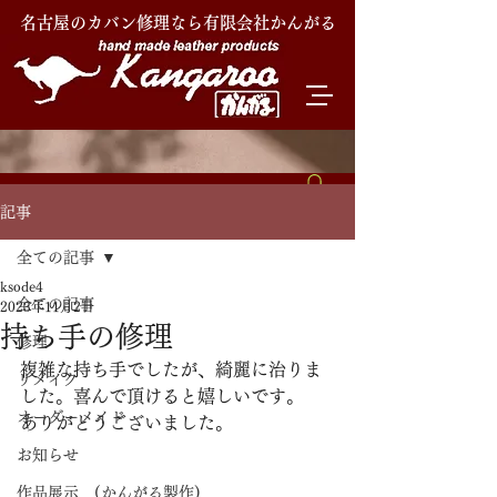
名古屋のカバン修理なら有限会社かんがる
記事
全ての記事
ksode4
全ての記事
2023年11月2日
持ち手の修理
修理
複雑な持ち手でしたが、綺麗に治りま
リメイク
した。喜んで頂けると嬉しいです。
オーダーメイド
ありがとうございました。
お知らせ
作品展示 (かんがる製作)