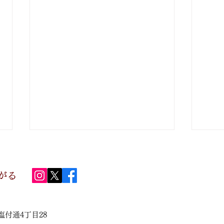
がる
塩付通4丁目28