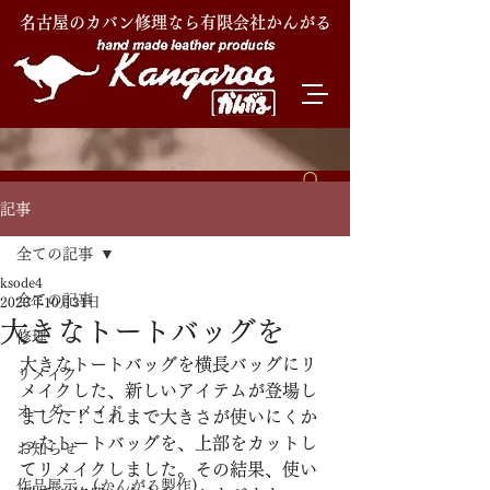
名古屋のカバン修理なら有限会社かんがる
記事
全ての記事
ksode4
全ての記事
2023年10月31日
大きなトートバッグを
修理
大きなトートバッグを横長バッグにリ
リメイク
メイクした、新しいアイテムが登場し
オーダーメイド
ました！これまで大きさが使いにくか
ったトートバッグを、上部をカットし
お知らせ
てリメイクしました。その結果、使い
作品展示 (かんがる製作)