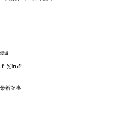
修理
最新記事