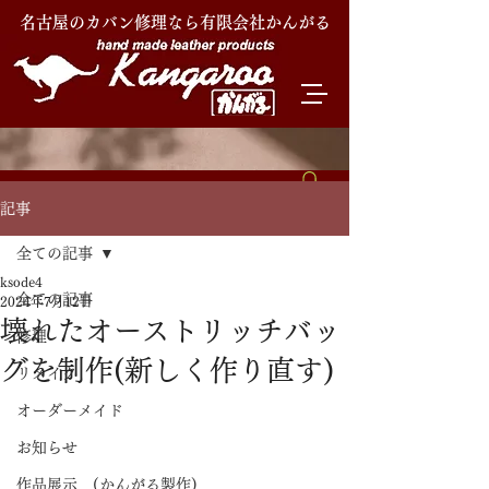
名古屋のカバン修理なら有限会社かんがる
記事
全ての記事
ksode4
全ての記事
2024年7月12日
壊れたオーストリッチバッ
修理
グを制作(新しく作り直す)
リメイク
オーダーメイド
お知らせ
作品展示 (かんがる製作)