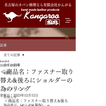
名古屋のカバン修理なら有限会社かんがる
記事
全ての記事
ksode4
全ての記事
2023年12月9日
＜商品名：ファスナー取り
修理
替え&後ろにショルダーの
リメイク
為のリング
オーダーメイド
更新日：
2023年12月12日
お知らせ
＜商品名：ファスナー取り替え&後ろ
作品展示 (かんがる製作)