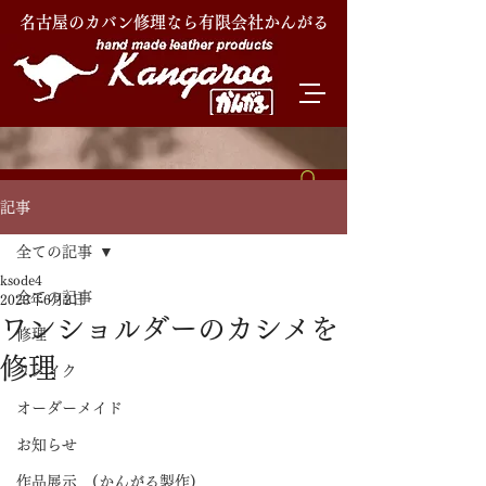
名古屋のカバン修理なら有限会社かんがる
記事
全ての記事
ksode4
全ての記事
2023年6月2日
ワンショルダーのカシメを
修理
修理
リメイク
オーダーメイド
お知らせ
作品展示 (かんがる製作)