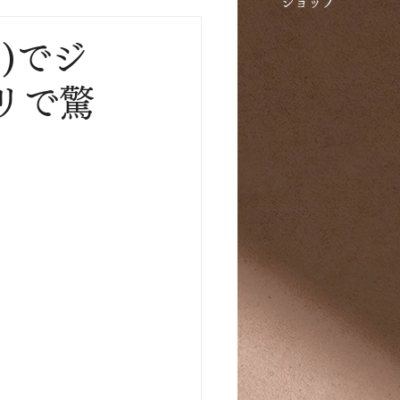
​ショップ
)でジ
リで驚