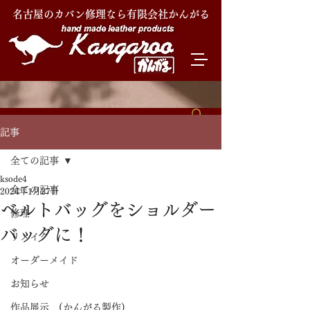
名古屋のカバン修理なら有限会社かんがる
記事
全ての記事
ksode4
全ての記事
2024年1月27日
ベルトバッグをショルダー
修理
バッグに！
リメイク
オーダーメイド
お知らせ
作品展示 (かんがる製作)