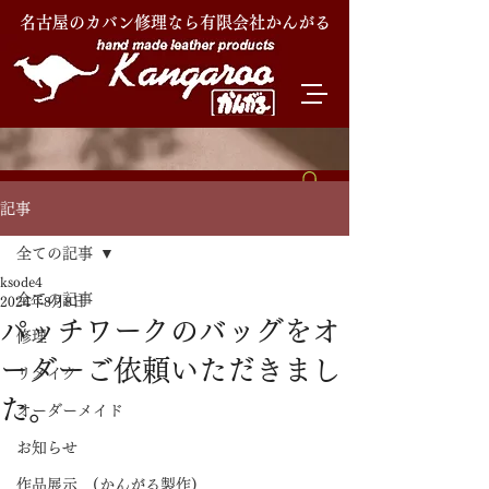
名古屋のカバン修理なら有限会社かんがる
記事
全ての記事
ksode4
全ての記事
2024年8月8日
パッチワークのバッグをオ
修理
ーダーご依頼いただきまし
リメイク
た。
オーダーメイド
お知らせ
作品展示 (かんがる製作)