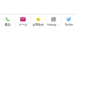
電話
メール
お問合せ
Instagram
Twitter
バッグ修理・バッグリメイク・毛皮リフォーム
有限会社かんがる
愛知県名古屋市の
〒466-0022 愛知県名古屋市昭和区塩付通4丁目28
TEL・FAX／052-841-5484
k.sode@icloud.com
営業時間／11:00～19:00 定休日／月曜日
口コミを宜しくお願い致
明けましておめ
特定商取引法に基づく表示
します。お世話になって
ざいます❣️昨年
利用規約
います。いつもご利用頂
になりました。
プライバシーポリシー