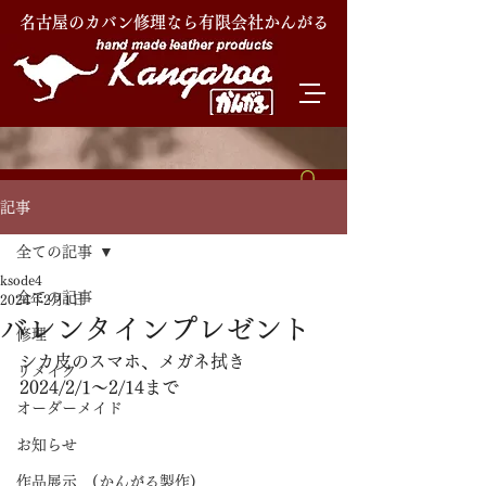
名古屋のカバン修理なら有限会社かんがる
記事
全ての記事
ksode4
全ての記事
2024年2月1日
バレンタインプレゼント
修理
シカ皮のスマホ、メガネ拭き
リメイク
2024/2/1〜2/14まで
オーダーメイド
お知らせ
作品展示 (かんがる製作)