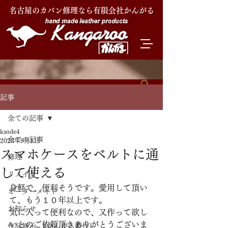
名古屋のカバン修理なら有限会社かんがる
記事
全ての記事
ksode4
全ての記事
2023年9月1日
スマホケースをベルトに通
修理
して使える
リメイク
身軽で、便利そうです。愛用して頂い
オーダーメイド
て、もう１０年以上です。
お知らせ
気に入って便利なので、又作って欲し
いとのご依頼頂きありがとうございま
作品展示 (かんがる製作)