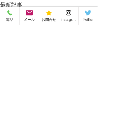
最新記事
電話
メール
お問合せ
Instagram
Twitter
バッグ修理・バッグリメイク・毛皮リフォーム
有限会社かんがる
愛知県名古屋市の
〒466-0022 愛知県名古屋市昭和区塩付通4丁目28
TEL・FAX／052-841-5484
ランドセルリメ
k.sode@icloud.com