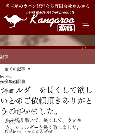
名古屋のカバン修理なら有限会社かんがる
記事
全ての記事
ksode4
全ての記事
2023年8月25日
ショルダーを長くして欲し
修理
いとのご依頼頂きありがと
リメイク
うございました。
オーダーメイド
皮を切り繋いで、長くして、皮を巻
お知らせ
き、ショルダーを長く致しました。
作品展示 (かんがる製作)