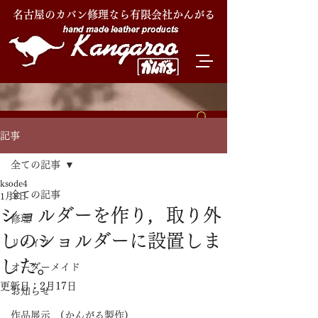
名古屋のカバン修理なら有限会社かんがる
記事
全ての記事
ksode4
全ての記事
1月8日
ショルダーを作り，取り外
修理
しのショルダーに設置しま
リメイク
した。
オーダーメイド
更新日：
2月17日
お知らせ
作品展示 (かんがる製作)