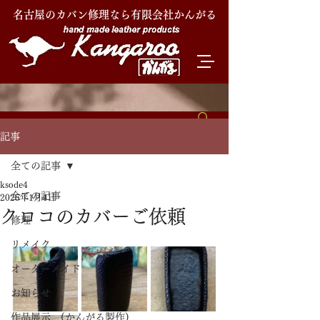
名古屋のカバン修理なら有限会社かんがる
記事
全ての記事
ksode4
全ての記事
2025年1月4日
クロコのカバーご依頼
修理
リメイク
オーダーメイド
お知らせ
作品展示 (かんがる製作)