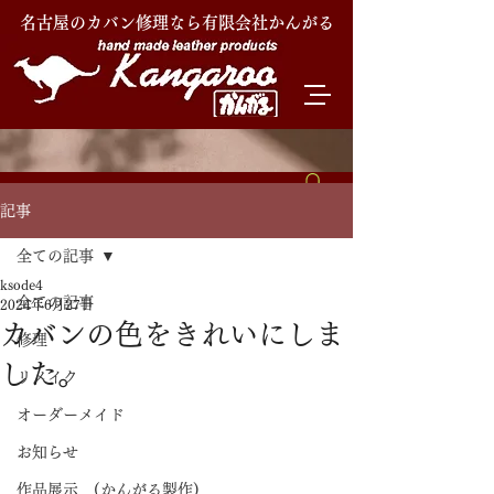
名古屋のカバン修理なら有限会社かんがる
記事
全ての記事
ksode4
全ての記事
2024年6月27日
カバンの色をきれいにしま
修理
した。
リメイク
オーダーメイド
お知らせ
作品展示 (かんがる製作)